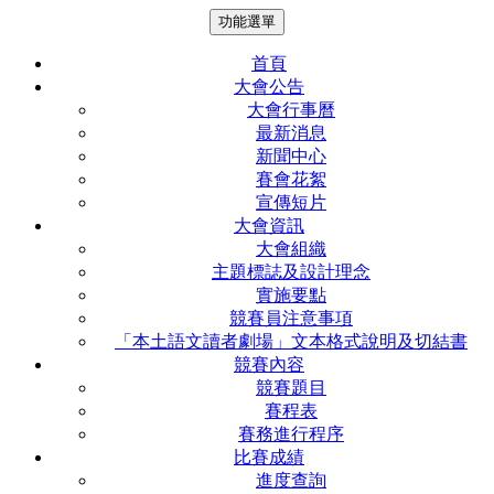
功能選單
首頁
大會公告
大會行事曆
最新消息
新聞中心
賽會花絮
宣傳短片
大會資訊
大會組織
主題標誌及設計理念
實施要點
競賽員注意事項
「本土語文讀者劇場」文本格式說明及切結書
競賽內容
競賽題目
賽程表
賽務進行程序
比賽成績
進度查詢